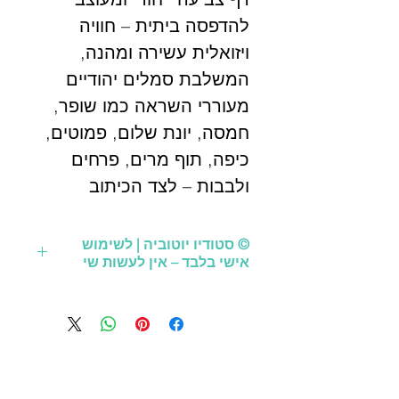
להדפסה ביתית – חוויה
ויזואלית עשירה ומהנה,
המשלבת סמלים יהודיים
מעוררי השראה כמו שופר,
חמסה, יונת שלום, פמוטים,
כיפה, תוף מרים, פרחים
ולבבות – לצד הכיתוב
"ואהבת" .
© סטודיו יוטוביה | לשימוש
אישי בלבד – אין לעשות שי
כולל:
קובץ PDF איכותי בגודל
כל הזכויות שמורות לסטודיו יוטוביה.
הקובץ מיועד לשימוש אישי ופרטי בלבד.
A4
אין לעשות בו כל שימוש מסחרי, להפיצו,
גרסה בשחור-לבן לצביעה
לשכפלו או להעבירו לצד שלישי ללא
אישור מראש ובכתב מהסטודיו.
לשימוש חופשי ביתי /