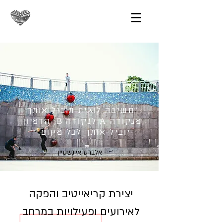
"חשיבה לוגית תוביל אותך
מנקודה A לנקודה B, הדמיון
יוביל אותך לכל מקום."
אלברט איינשטיין -
יצירת קריאייטיב והפקה
לאירועים ופעילויות במרחב