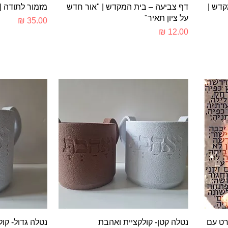
תצוגה מהירה
ת
קדש |
דף צביעה – בית המקדש | "אור חדש
מזמור לתודה |
על ציון תאיר"
מחיר
מחיר
תצוגה מהירה
ת
רט עם
נטלה קטן- קולקציית ואהבת
נטלה גדול- קו