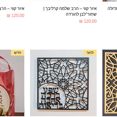
תצוגה מהירה
ת
גדולה
איור קווי – הרב שלמה קרליבך |
איור קווי – הר
שחור־לבן להורדה
מחיר
מחיר
לחג!
חדש