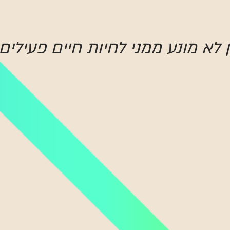
ן לא מונע ממני לחיות חיים פעילים