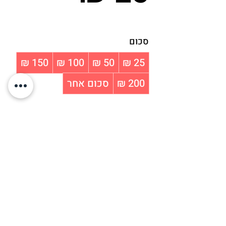
סכום
סכום אחר
כמות
לקנייה
צרי קשר I
מדיניות פרטיות I
חנות I
בית I
הצהרת נגישות I
עקבו אחרינו