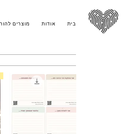
בית
אודות
מוצרים להור