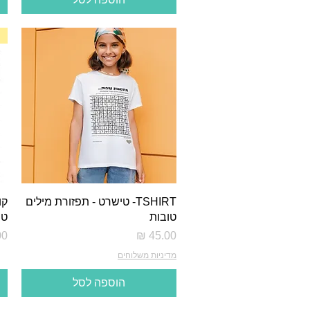
TSHIRT- טישרט - תפזורת מילים
קו
טובות
טו
מחיר
מח
מדיניות משלוחים
הוספה לסל