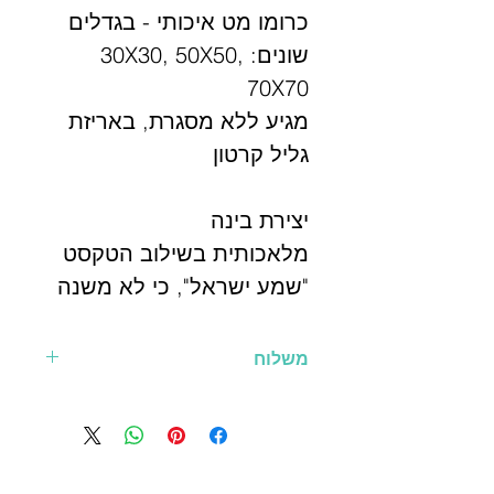
כרומו מט איכותי - בגדלים
שונים: 30X30, 50X50,
70X70
מגיע ללא מסגרת, באריזת
גליל קרטון
יצירת בינה
מלאכותית בשילוב הטקסט
"שמע ישראל", כי לא משנה
מה, הגילויים של המדע,
ההתקדמות של הטכנולוגיה,
משלוח
תשמעו 'ישר-אל', יש בורא
עלות המשלוח יחשב בקופה
אחד שמנהל פה הכל, אדון
כל העולם השם אחד ושמו
אחד ואין עוד מלבדו.