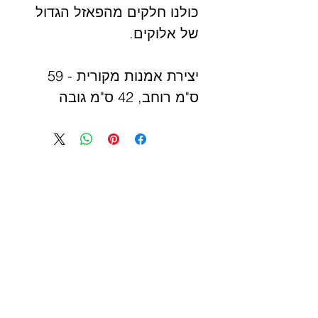
כולנו חלקים מהפאזל הגדול
של אלוקים.
יצירת אמנות מקורית - 59
ס"מ רוחב, 42 ס"מ גובה
חומרים: ספריי גרפיטי
ושימוש בגיר על נייר איכותי
עבה
נמכר ללא מסגרת
מאת אמנית: איילת שוורץ ©
כל הזכויות שמורות.
Puzzle painting, Jewish
contemporary artwork -