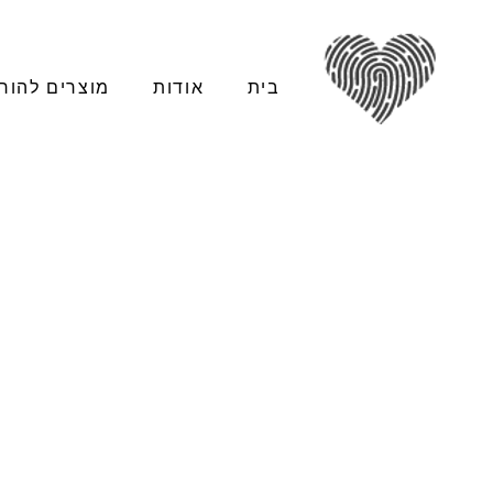
בית
אודות
מוצרים להור