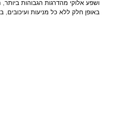
ושפע אלוקי מהדרגות הגבוהות ביותר, 
באופן חלק ללא כל מניעות ועיכובים,
אנשי חסד, ועל ידי שהם מברכים את 
ההשפעות האלוקיות
תבורכו כל עם ישראל ושהאור האלוקי יג
ברכת הכוהנים המלא:
בָּרוּךְ אַתָּה ה' אֱלֹהֵינוּ מֶלֶך הָעוֹלָם
אֲשֶׁר קִדְּשָׁנוּ בִּקְדֻשָּׁתוֹ שֶׁל אַהֲרֹן
וְצִוָּנוּ לְבָרֵךְ אֶת עַמּוֹ יִשְׂרָאֵל בְּאַהֲבָה
יְבָרֶכְךָ ה' וְיִשְׁמְרֶךָ
יָאֵר ה' פָּנָיו אֵלֶיךָ וִיחֻנֶּךָּ