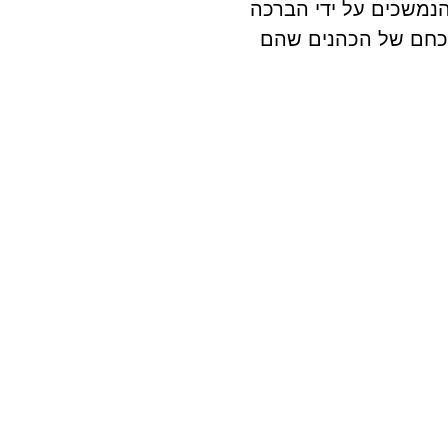
הנמשכים על ידי הברכה
 בכחם של הכהנים שהם
העם הם ממשיכים את
יע יגע וישפיע על ראשכם