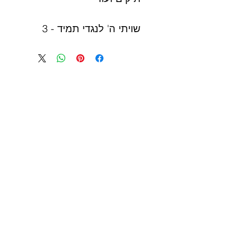
שויתי ה' לנגדי תמיד - 3
יחידות מחולקות , גודל כל
אחד 19/6 ס"מ