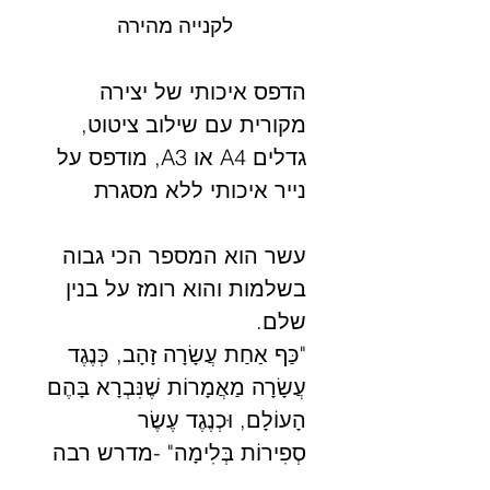
לקנייה מהירה
הדפס איכותי של יצירה
מקורית עם שילוב ציטוט,
גדלים A4 או A3, מודפס על
נייר איכותי ללא מסגרת
עשר הוא המספר הכי גבוה
בשלמות והוא רומז על בנין
שלם.
"כַּף אַחַת עֲשָׂרָה זָהָב, כְּנֶגֶד
עֲשָׂרָה מַאֲמָרוֹת שֶׁנִּבְרָא בָּהֶם
הָעוֹלָם, וּכְנֶגֶד עֶשֶׂר
סְפִירוֹת בְּלִימָה" -מדרש רבה
פרשת נשא פרק י"ד אות י"ב