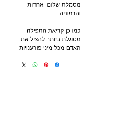
מסמלת שלום, אחדות
והרמוניה.
כמו כן קריאת התפילה
מסוגלת ביותר להציל את
האדם מכל מיני פורענויות
המתרגשות לבוא לעולם.
פיטופ הקטורת מעוצב מגיע
בגודל A4 ניתן למסגר
ולתלות בבית
*מגיע ללא מסגרת ,
התמונות להמחשה בלבד
מידע זה ועוד הרחבה על