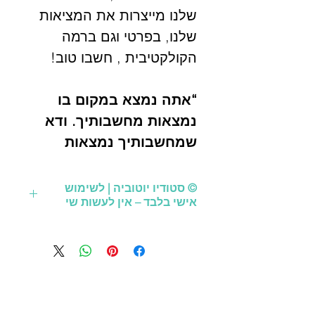
שלנו מייצרות את המציאות
שלנו, בפרטי וגם ברמה
הקולקטיבית , חשבו טוב!
“אתה נמצא במקום בו
נמצאות מחשבותיך. ודא
שמחשבותיך נמצאות
במקום בו אתה רוצה
להיות.”
© סטודיו יוטוביה | לשימוש
אישי בלבד – אין לעשות שי
- רבי נחמן מברסלב
"היכן שמחשבתו של אדם
כל הזכויות שמורות לסטודיו יוטוביה.
הקובץ מיועד לשימוש אישי ופרטי בלבד.
נמצא – שם הוא כולו"
. -
אין לעשות בו כל שימוש מסחרי, להפיצו,
בעש"ט על התורה, פרשת
לשכפלו או להעבירו לצד שלישי ללא
בלק
אישור מראש ובכתב מהסטודיו.