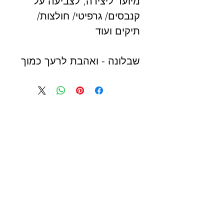
מיועד ליצירה, לצביעה על
קנבסים/ גרפיטי/ חולצות/
תיקים ועוד
שבלונה - ואהבת לרעך כמוך
אני ה'- יחידה אחת גודל
19/19 ס"מ
***בחרו את הפונט המועדף
עליכם