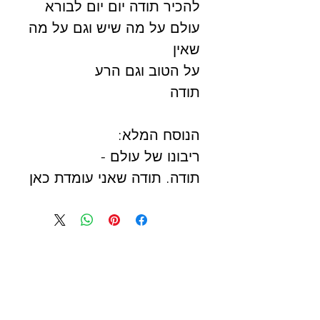
להכיר תודה יום יום לבורא
עולם על מה שיש וגם על מה
שאין
על הטוב וגם הרע
תודה
הנוסח המלא:
ריבונו של עולם -
תודה. תודה שאני עומדת כאן
ומודה לך, וכל מה שאומר
יהיה כאין וכאפס לעומת
כמה שאני באמת צריכה
להודות לך. הרי על הכול אני
צריכה להודות לך. הכול נתת
לי בחן, בחסד וברחמים