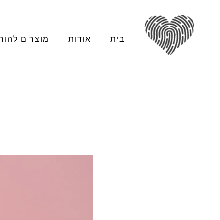
בית
אודות
מוצרים להור