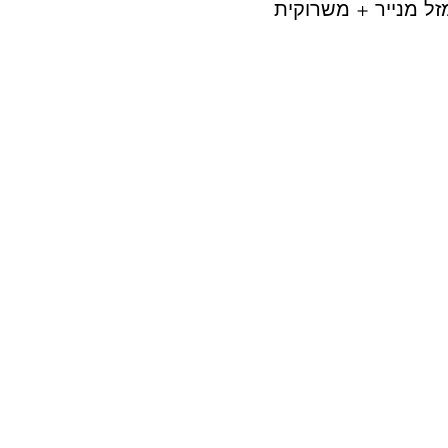
זל מנייר + משרוקית