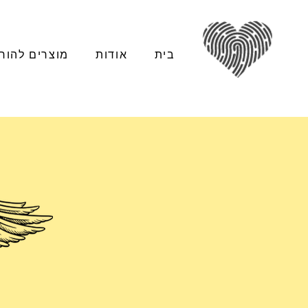
בית
אודות
מוצרים להור